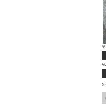
핫
부
문