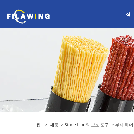
집
집
>
제품
>
Stone Line의 보조 도구
>
부시 해머