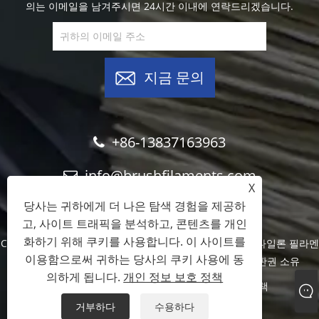
의는 이메일을 남겨주시면 24시간 이내에 연락드리겠습니다.
지금 문의
+86-13837163963
info@brushfilaments.com
X
당사는 귀하에게 더 나은 탐색 경험을 제공하
고, 사이트 트래픽을 분석하고, 콘텐츠를 개인
화하기 위해 쿠키를 사용합니다. 이 사이트를
Copyright © 2023 Filawing Industry Co.,Limited - 연마 나일론 필라멘
이용함으로써 귀하는 당사의 쿠키 사용에 동
트, 실리콘 카바이드 필라멘트, 다이아몬드 필라멘트 - 판권 소유
의하게 됩니다.
개인 정보 보호 정책
Links
Sitemap
RSS
XML
개인 정보 보호 정책
거부하다
수용하다