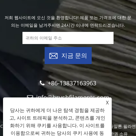
저희 웹사이트에 오신 것을 환영합니다! 제품 또는 가격표에 대한 문
의는 이메일을 남겨주시면 24시간 이내에 연락드리겠습니다.
지금 문의
+86-13837163963
info@brushfilaments.com
X
당사는 귀하에게 더 나은 탐색 경험을 제공하
고, 사이트 트래픽을 분석하고, 콘텐츠를 개인
화하기 위해 쿠키를 사용합니다. 이 사이트를
Copyright © 2023 Filawing Industry Co.,Limited - 연마 나일론 필라멘
이용함으로써 귀하는 당사의 쿠키 사용에 동
트, 실리콘 카바이드 필라멘트, 다이아몬드 필라멘트 - 판권 소유